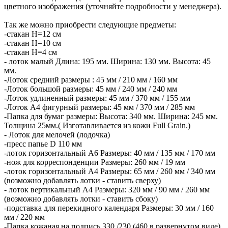
цветного изображения (уточняйте подробности у менеджера).
Так же можно приобрести следующие предметы:
-стакан H=12 см
-стакан H=10 см
-стакан H=4 см
- лоток малый Длина: 195 мм. Ширина: 130 мм. Высота: 45
мм.
-Лоток средний размеры : 45 мм / 210 мм / 160 мм
-Лоток большой размеры: 45 мм / 240 мм / 240 мм
-Лоток удлиненный размеры: 45 мм / 370 мм / 155 мм
-Лоток А4 фигурный размеры: 45 мм / 370 мм / 285 мм
-Папка для бумаг размеры: Высота: 340 мм. Ширина: 245 мм.
Толщина 25мм.( Изготавливается из кожи Full Grain.)
- Лоток для мелочей (лодочка)
-пресс папье D 110 мм
-лоток горизонтальный А6 Размеры: 40 мм / 135 мм / 170 мм
-нож для корреспонденции Размеры: 260 мм / 19 мм
-лоток горизонтальный А4 Размеры: 65 мм / 260 мм / 340 мм
(возможно добавлять лотки - ставить сверху)
- лоток вертикальный А4 Размеры: 320 мм / 90 мм / 260 мм
(возможно добавлять лотки - ставить сбоку)
-подставка для перекидного календаря Размеры: 30 мм / 160
мм / 220 мм
-Папка кожаная на подпись 330 /230 (460 в развернутом виде)