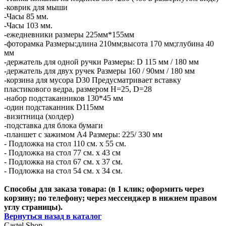
-коврик для мыши
-Часы 85 мм.
-Часы 103 мм.
-ежедневники размеры 225мм*155мм
-фоторамка Размеры:длина 210мм;высота 170 мм;глубина 40
мм
-держатель для одной ручки Размеры: D 115 мм / 180 мм
-держатель для двух ручек Размеры 160 / 90мм / 180 мм
-корзина для мусора D30 Предусматривает вставку
пластикового ведра, размером H=25, D=28
-набор подстаканников 130*45 мм
-один подстаканник D115мм
-визитница (холдер)
-подставка для блока бумаги
-планшет с зажимом А4 Размеры: 225/ 330 мм
- Подложка на стол 110 см. х 55 см.
- Подложка на стол 77 см. х 43 см
- Подложка на стол 67 см. х 37 см.
- Подложка на стол 54 см. х 34 см.
Способы для заказа товара: (в 1 клик; оформить через
корзину; по телефону; через мессенджер в нижнем правом
углу страницы).
Вернуться назад в каталог
Castel
Shop