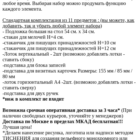
любое время. Выбирая набор можно продумать функцию
каждого элемента.
Стандартная комплектация из 11 предметов : (вы можете, как
добавить, так и убрать любой элемент набора)
- Подложка большая на стол 54 см. х 34 см.
-стакан для мелочей H=4 см.
-стаканчик для пишущих принадлежностей H=10 см
-стаканчик для пишущих принадлежностей H=12 см
-Лоток вертикальный - 2шт (возможно добавлять лотки -
ставить сбоку)
-подставка для блока записей
-подставка для визитных карточек Размеры: 155 мм / 85 мм /
80 мм
-лоток горизонтальный А4 -2шт. (возможно добавлять лотки -
ставить сверху)
-подставка для двух ручек
*нож в комплект не входит
Возможна срочная оперативная доставка за 3 часа*
(При
наличии свободных курьеров, уточняйте у менеджеров)
Доставка по Москве в пределах МКАД бесплатная!!!
Лучшая цена!
*Делаем нанесение рисунка, логотипа или надписи методом
ТИСНЕНИЯ для создания рельефного монохромного или