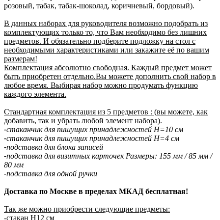
розовый, табак, табак-шоколад, коричневый, бордовый).
В данных наборах для руководителя возможно подобрать из
комплектующих только то, что Вам необходимо без лишних
предметов. И обязательно подберите подложку на стол с
необходимыми характеристиками или закажите её по вашим
размерам!
Комплектация абсолютно свободная. Каждый предмет может
быть приобретен отдельно.Вы можете дополнить свой набор в
любое время. Выбирая набор можно продумать функцию
каждого элемента.
Стандартная комплектация из 5 предметов : (вы можете, как
добавить, так и убрать любой элемент набора).
-
стаканчик для пишущих принадлежностей H=10 см
-
стаканчик для пишущих принадлежностей H=4 см
-
подставка для блока записей
-
подставка для визитных карточек Размеры: 155 мм / 85 мм /
80 мм
-
подставка для одной ручки
Доставка по Москве в пределах МКАД бесплатная!
Так же можно приобрести следующие предметы:
-стакан Н12 см