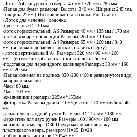
-Лоток А4 фигурный размеры: 45 мм / 370 мм / 285 мм
-Папка для бумаг размеры: Высота: 340 мм. Ширина: 245 мм.
Толщина 25мм.( Изготавливается из кожи Full Grain.)
- Лоток для мелочей (лодочка)
-пресс папье D 110 мм
-лоток горизонтальный А6 Размеры: 40 мм / 135 мм / 170 мм
-нож для корреспонденции Размеры: 260 мм / 19 мм
-лоток горизонтальный А4 Размеры: 65 мм / 260 мм / 340
мм (возможно добавлять лотки - ставить сверху)
- лоток вертикальный А4 Размеры: 320 мм / 90 мм / 260
мм (возможно добавлять лотки - ставить сбоку)
-подставка для перекидного календаря Размеры: 30 мм / 160
мм / 220 мм
-Папка кожаная на подпись 330 /230 (460 в развернутом виде)
-коврик для мыши
-Часы 85 мм.
-Часы 103 мм.
-ежедневники размеры 225мм*155мм
-фоторамка Размеры:длина 210мм;высота 170 мм;глубина 40
мм
-держатель для одной ручки Размеры: D 115 мм / 180 мм
-держатель для двух ручек Размеры 160 / 90мм / 180 мм
-корзина для мусора D30 Предусматривает вставку
пластикового ведра, размером H=25, D=28
-набор подстаканников 130*45 мм