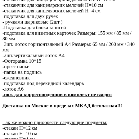
-стаканчик для канцелярских мелочей H=10 см
-стаканчик для канцелярских мелочей H=4 см
-подставка для двух ручек
- ручками шариковые (2шт )
-Подставка для блока записей
-подставка для визитных карточек Размеры: 155 мм / 85 мм /
80 мм
-3шт.-лоток горизонтальный А4 Размеры: 65 мм / 260 мм / 340
мм
-2шт.вертикальный лоток А4
-Фоторамка 10*15
-пресс папье
-папка на подпись
-ежедневник
-подставка под перекидной календарь
-лоток А6
-нож для корреспонденции в комплект не входит
Доставка по Москве в пределах МКАД бесплатная!!!
Так же можно приобрести следующие предметы:
-стакан Н=12 см
-стакан Н=10 см