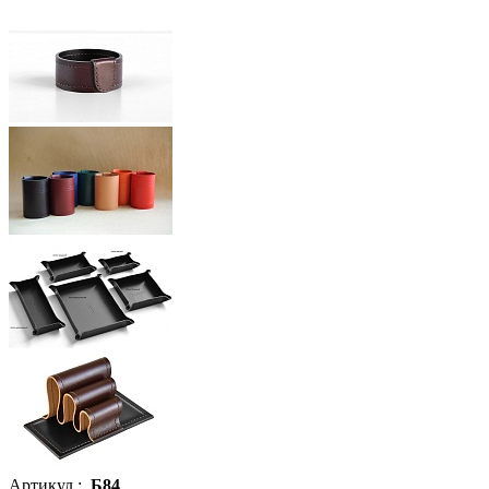
Артикул :
Б84