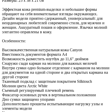
Размеры: 25 х 38 х 21 см
Эффектная кожа premium-выделки и небольшие формы
обращают на себя внимательные взгляды окружающих.
Дизайн модели приятно сдержанный, универсальный: для
неординарных любителей современно стиля, для мужчин и
женщин. Аккуратный пошив и оформление. Язычки молний
элегантно оправлены в кожу.
Особенности:
Высококачественная натуральная кожа Canyon
Вместимость документов формата А4
Возможность разместить ноутбук до 11,6" дюймов
Снаружи сзади карман на молнии для важных мелочей
Внутри сумки одно большое отделение с карманом на молнии
для документов на одной стороне и два открытых кармана на
другой стороне
Тканевый подклад с защитным покрытием Silktouch
Молния цвета Arctic White
Съемный регулируемый плечевой ремень
Фиксатор основных ручек в вертикальном положении
Дно сумки защищено упорами
Дополнительно прошиты испытывающие нагрузку узлы и
элементы модели