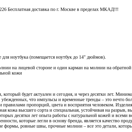
6 Бесплатная доставка по г. Москве в пределах МКАД!!!
 для ноутбука (помещается ноутбук до 14" дюймов).
олнии на лицевой стороне и один карман на молнии на обратной
льной кожи
, который будет актуален и сегодня, и через десятки лет. Миним
 убежденных, что импульсы и временные тренды – это нечто бол
 правилами пропорций, цвета и восприятия человеком. Изделия
ьная кожа высшего сорта и специальная, устойчивая на разрыв, вы
которых десятки лет опыта работы с натуральной кожей и всеми
ности, которые легли в основу бренда, является качество проду
ные формы, ровные швы, прочные молнии – все это детали, кото