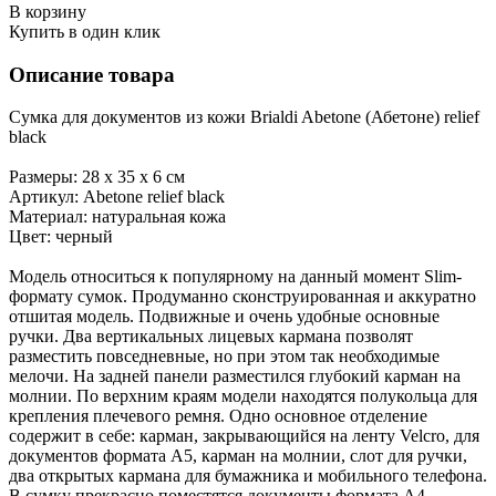
В корзину
Купить в один клик
Описание товара
Сумка для документов из кожи Brialdi Abetone (Абетоне) relief
black
Размеры: 28 х 35 х 6 см
Артикул: Abetone relief black
Материал: натуральная кожа
Цвет: черный
Модель относиться к популярному на данный момент Slim-
формату сумок. Продуманно сконструированная и аккуратно
отшитая модель. Подвижные и очень удобные основные
ручки. Два вертикальных лицевых кармана позволят
разместить повседневные, но при этом так необходимые
мелочи. На задней панели разместился глубокий карман на
молнии. По верхним краям модели находятся полукольца для
крепления плечевого ремня. Одно основное отделение
содержит в себе: карман, закрывающийся на ленту Velcro, для
документов формата А5, карман на молнии, слот для ручки,
два открытых кармана для бумажника и мобильного телефона.
В сумку прекрасно поместятся документы формата А4,