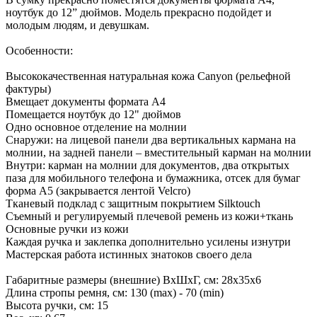
ноутбук до 12” дюймов. Модель прекрасно подойдет и
молодым людям, и девушкам.
Особенности:
Высококачественная натуральная кожа Canyon (рельефной
фактуры)
Вмещает документы формата А4
Помещается ноутбук до 12" дюймов
Одно основное отделение на молнии
Снаружи: на лицевой панели два вертикальных кармана на
молнии, на задней панели – вместительный карман на молнии
Внутри: карман на молнии для документов, два открытых
паза для мобильного телефона и бумажника, отсек для бумаг
форма А5 (закрывается лентой Velcro)
Тканевый подклад с защитным покрытием Silktouch
Съемный и регулируемый плечевой ремень из кожи+ткань
Основные ручки из кожи
Каждая ручка и заклепка дополнительно усилены изнутри
Мастерская работа истинных знатоков своего дела
Габаритные размеры (внешние) ВхШхГ, см: 28х35х6
Длина стропы ремня, см: 130 (max) - 70 (min)
Высота ручки, см: 15