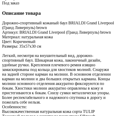
Под заказ
Описание товара
Дорожно-спортивный кожаный баул BRIALDI Grand Liverpool
(Гранд Ливерпуль) brown
Артикул: BRIALDI Grand Liverpool (Гранд Ливерпуль) brown
Материал: натуральная кожа
Цвет: Коричневый
Размеры: 35х57х30 см
Легкий, несмотря на внушительный вид, дорожно-
спортивный баул. Шикарная кожа, лаконичный дизайн,
удобные ручки. Крепления плечевого ремня изящно
замаскированы под кольца для хвостиков молний. Снаружи
на задней стороне карман на молнии. В основном отделении
карман на молнии и два больших открытых кармана. Концы
молнии основного отделения аккуратно фиксируются по
бокам. Хвостики молнии аккуратно оправлены в кожу и
пристегиваются к бокам. Снизу сумки металлически упоры.
Более респектабельного и надежного спутника в дорогу и
пожелать себе нельзя.
Особенности:
Высококачественная натуральная кожа сорта TULIP