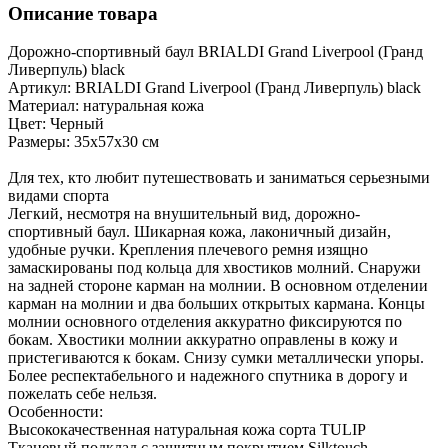
Описание товара
Дорожно-спортивный баул BRIALDI Grand Liverpool (Гранд
Ливерпуль) black
Артикул: BRIALDI Grand Liverpool (Гранд Ливерпуль) black
Материал: натуральная кожа
Цвет: Черный
Размеры: 35х57х30 см
Для тех, кто любит путешествовать и заниматься серьезными
видами спорта
Легкий, несмотря на внушительный вид, дорожно-
спортивный баул. Шикарная кожа, лаконичный дизайн,
удобные ручки. Крепления плечевого ремня изящно
замаскированы под кольца для хвостиков молний. Снаружи
на задней стороне карман на молнии. В основном отделении
карман на молнии и два больших открытых кармана. Концы
молнии основного отделения аккуратно фиксируются по
бокам. Хвостики молнии аккуратно оправлены в кожу и
пристегиваются к бокам. Снизу сумки металлически упоры.
Более респектабельного и надежного спутника в дорогу и
пожелать себе нельзя.
Особенности:
Высококачественная натуральная кожа сорта TULIP
Тканевый подклад с защитным покрытием Silktouch