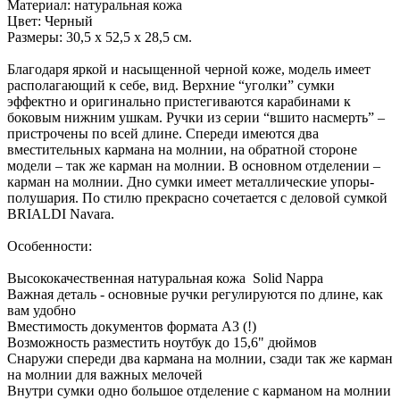
Материал: натуральная кожа
Цвет: Черный
Размеры: 30,5 х 52,5 х 28,5 см.
Благодаря яркой и насыщенной черной коже, модель имеет
располагающий к себе, вид. Верхние “уголки” сумки
эффектно и оригинально пристегиваются карабинами к
боковым нижним ушкам. Ручки из серии “вшито насмерть” –
пристрочены по всей длине. Спереди имеются два
вместительных кармана на молнии, на обратной стороне
модели – так же карман на молнии. В основном отделении –
карман на молнии. Дно сумки имеет металлические упоры-
полушария. По стилю прекрасно сочетается с деловой сумкой
BRIALDI Navara.
Особенности:
Высококачественная натуральная кожа Solid Nappa
Важная деталь - основные ручки регулируются по длине, как
вам удобно
Вместимость документов формата А3 (!)
Возможность разместить ноутбук до 15,6" дюймов
Снаружи спереди два кармана на молнии, сзади так же карман
на молнии для важных мелочей
Внутри сумки одно большое отделение с карманом на молнии