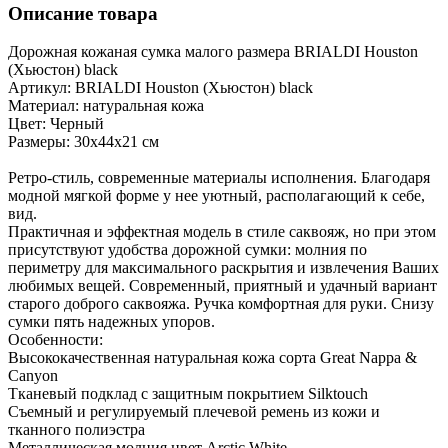
Описание товара
Дорожная кожаная сумка малого размера BRIALDI Houston
(Хьюстон) black
Артикул: BRIALDI Houston (Хьюстон) black
Материал: натуральная кожа
Цвет: Черный
Размеры: 30х44х21 см
Ретро-стиль, современные материалы исполнения. Благодаря
модной мягкой форме у нее уютный, располагающий к себе,
вид.
Практичная и эффектная модель в стиле саквояж, но при этом
присутствуют удобства дорожной сумки: молния по
периметру для максимального раскрытия и извлечения Ваших
любимых вещей. Современный, приятный и удачный вариант
старого доброго саквояжа. Ручка комфортная для руки. Снизу
сумки пять надежных упоров.
Особенности:
Высококачественная натуральная кожа сорта Great Nappa &
Canyon
Тканевый подклад с защитным покрытием Silktouch
Съемный и регулируемый плечевой ремень из кожи и
тканного полиэстра
Металлическая молния цвет Arctic White