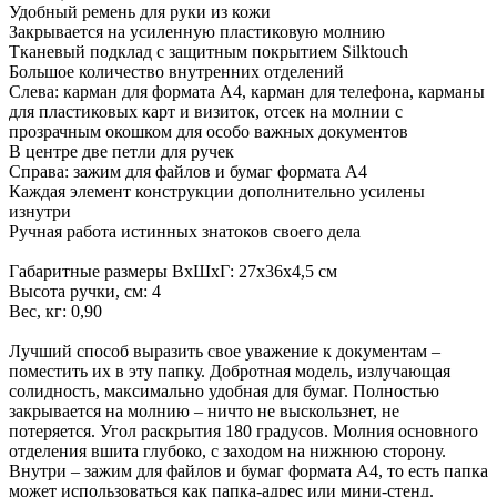
Удобный ремень для руки из кожи
Закрывается на усиленную пластиковую молнию
Тканевый подклад с защитным покрытием Silktouch
Большое количество внутренних отделений
Слева: карман для формата А4, карман для телефона, карманы
для пластиковых карт и визиток, отсек на молнии с
прозрачным окошком для особо важных документов
В центре две петли для ручек
Справа: зажим для файлов и бумаг формата А4
Каждая элемент конструкции дополнительно усилены
изнутри
Ручная работа истинных знатоков своего дела
Габаритные размеры ВхШхГ: 27х36х4,5 см
Высота ручки, см: 4
Вес, кг: 0,90
Лучший способ выразить свое уважение к документам –
поместить их в эту папку. Добротная модель, излучающая
солидность, максимально удобная для бумаг. Полностью
закрывается на молнию – ничто не выскользнет, не
потеряется. Угол раскрытия 180 градусов. Молния основного
отделения вшита глубоко, с заходом на нижнюю сторону.
Внутри – зажим для файлов и бумаг формата А4, то есть папка
может использоваться как папка-адрес или мини-стенд.