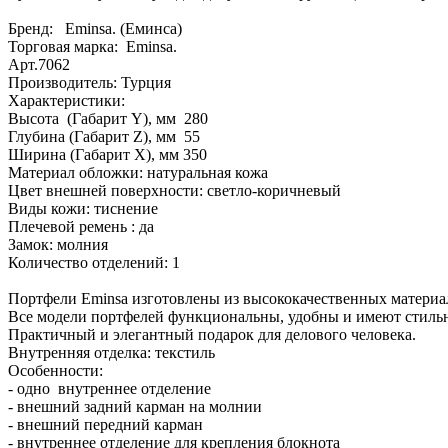
Бренд: Eminsa. (Еминса)
Торговая марка: Eminsa.
Арт.7062
Производитель: Турция
Характеристики:
Высота (Габарит Y), мм 280
Глубина (Габарит Z), мм 55
Ширина (Габарит X), мм 350
Материал обложки: натуральная кожа
Цвет внешней поверхности: светло-коричневый
Виды кожи: тиснение
Плечевой ремень : да
Замок: молния
Количество отделений: 1
Портфели Eminsa изготовлены из высококачественных материа
Все модели портфелей функциональны, удобны и имеют стиль
Практичный и элегантный подарок для делового человека.
Внутренняя отделка: текстиль
Особенности:
- одно внутреннее отделение
- внешний задний карман на молнии
- внешний передний карман
- внутреннее отделение для крепления блокнота