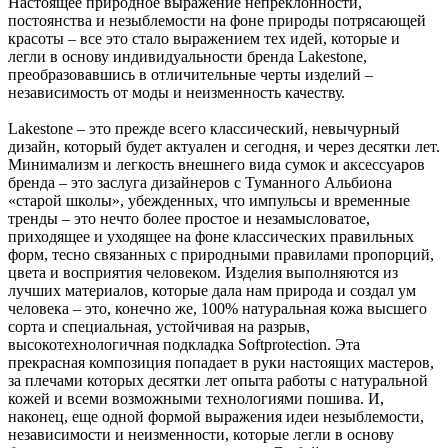
Настоящее природное выражение непреклонности,
постоянства и незыблемости на фоне природы потрясающей
красоты – все это стало выражением тех идей, которые и
легли в основу индивидуальности бренда Lakestone,
преобразовавшись в отличительные черты изделий –
независимость от моды и неизменность качеству.
Lakestone – это прежде всего классический, невычурный
дизайн, который будет актуален и сегодня, и через десятки лет.
Минимализм и легкость внешнего вида сумок и аксессуаров
бренда – это заслуга дизайнеров с Туманного Альбиона
«старой школы», убежденных, что импульсы и временные
тренды – это нечто более простое и незамысловатое,
приходящее и уходящее на фоне классических правильных
форм, тесно связанных с природными правилами пропорций,
цвета и восприятия человеком. Изделия выполняются из
лучших материалов, которые дала нам природа и создал ум
человека – это, конечно же, 100% натуральная кожа высшего
сорта и специальная, устойчивая на разрыв,
высокотехнологичная подкладка Softprotection. Эта
прекрасная композиция попадает в руки настоящих мастеров,
за плечами которых десятки лет опыта работы с натуральной
кожей и всеми возможными технологиями пошива. И,
наконец, еще одной формой выражения идеи незыблемости,
независимости и неизменности, которые легли в основу