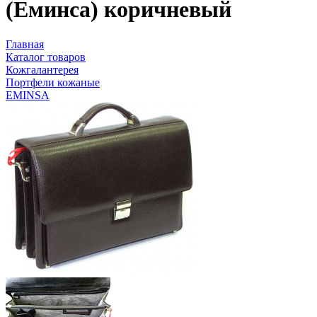
(Еминса) коричневый
Главная
Каталог товаров
Кожгалантерея
Портфели кожаные
EMINSA