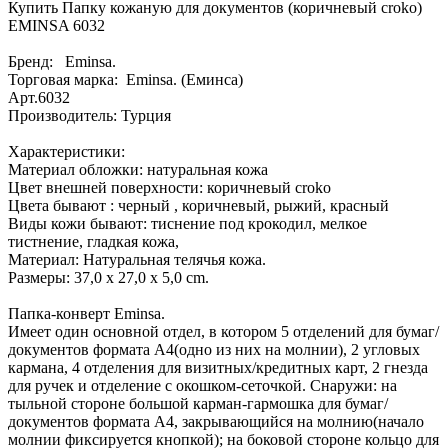
Купить Папку кожаную для документов (коричневый croko)
EMINSA 6032
Бренд: Eminsa.
Торговая марка: Eminsa. (Еминса)
Арт.6032
Производитель: Турция
Характеристики:
Материал обложки: натуральная кожа
Цвет внешней поверхности: коричневый croko
Цвета бывают : черный , коричневый, рыжий, красный
Виды кожи бывают: тиснение под крокодил, мелкое
тистнение, гладкая кожа,
Материал: Натуральная телячья кожа.
Размеры: 37,0 х 27,0 х 5,0 сm.
Папка-конверт Eminsa.
Имеет один основной отдел, в котором 5 отделений для бумаг/
документов формата А4(одно из них на молнии), 2 угловых
кармана, 4 отделения для визитных/кредитных карт, 2 гнезда
для ручек и отделение с окошком-сеточкой. Снаружи: на
тыльной стороне большой карман-гармошка для бумаг/
документов формата А4, закрывающийся на молнию(начало
молнии фиксируется кнопкой); на боковой стороне кольцо для