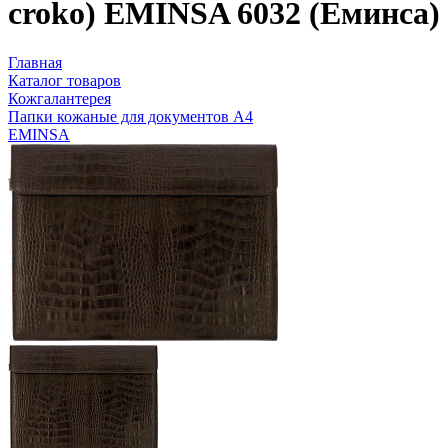
croko) EMINSA 6032 (Еминса)
Главная
Каталог товаров
Кожгалантерея
Папки кожаные для документов А4
EMINSA