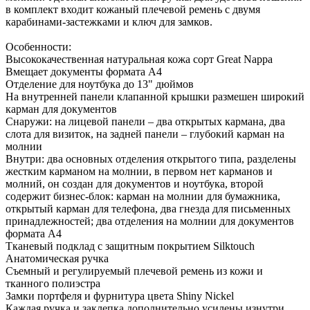
в комплект входит кожаный плечевой ремень с двумя
карабинами-застежками и ключ для замков.
Особенности:
Высококачественная натуральная кожа сорт Great Nappa
Вмещает документы формата А4
Отделение для ноутбука до 13" дюймов
На внутренней панели клапанной крышки размешен широкий
карман для документов
Снаружи: на лицевой панели – два открытых кармана, два
слота для визиток, на задней панели – глубокий карман на
молнии
Внутри: два основных отделения открытого типа, разделены
жестким карманом на молнии, в первом нет карманов и
молний, он создан для документов и ноутбука, второй
содержит бизнес-блок: карман на молнии для бумажника,
открытый карман для телефона, два гнезда для письменных
принадлежностей; два отделения на молнии для документов
формата А4
Тканевый подклад с защитным покрытием Silktouch
Анатомическая ручка
Съемный и регулируемый плечевой ремень из кожи и
тканного полиэстра
Замки портфеля и фурнитура цвета Shiny Nickel
Каждая ручка и заклепка дополнительно усилены изнутри