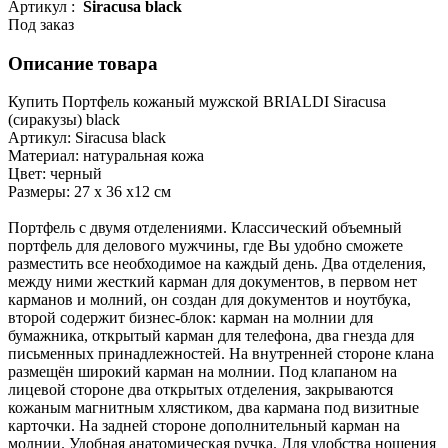
Артикул :
Siracusa black
Под заказ
Описание товара
Купить Портфель кожаный мужской BRIALDI Siracusa
(сиракузы) black
Артикул: Siracusa black
Материал: натуральная кожа
Цвет: черный
Размеры: 27 х 36 х12 см
Портфель с двумя отделениями. Классический объемный
портфель для делового мужчины, где Вы удобно сможете
разместить все необходимое на каждый день. Два отделения,
между ними жесткий карман для документов, в первом нет
карманов и молний, он создан для документов и ноутбука,
второй содержит бизнес-блок: карман на молнии для
бумажника, открытый карман для телефона, два гнезда для
письменных принадлежностей. На внутренней стороне клана
размещён широкий карман на молнии. Под клапаном на
лицевой стороне два открытых отделения, закрываются
кожаным магнитным хлястиком, два кармана под визитные
карточки. На задней стороне дополнительный карман на
молнии. Удобная анатомическая ручка. Для удобства ношения